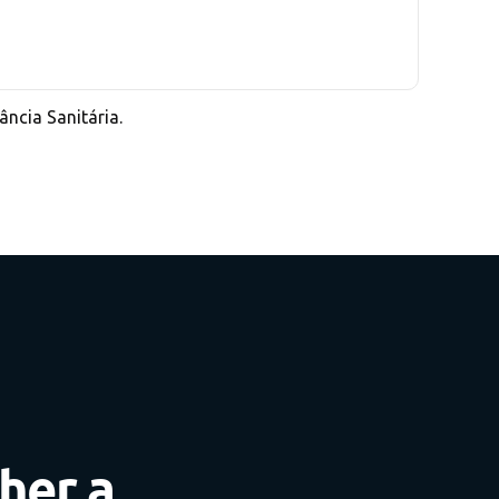
ncia Sanitária.
her a